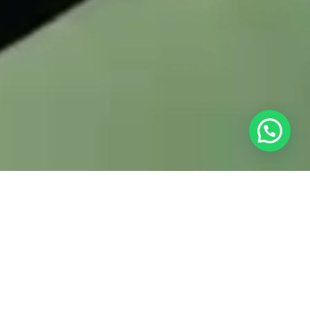
rritorio
ás en tu