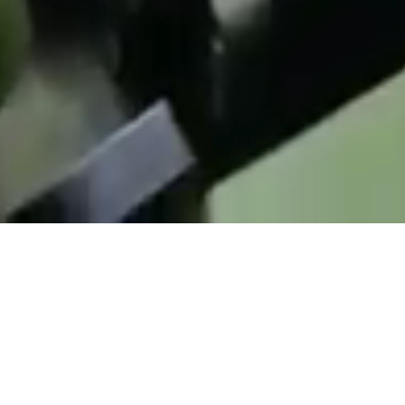
Mensajería 24 a todo el te
peninsular
Al terminar tu pedido lo tendr