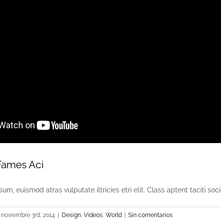
Fames Aci
um, euismod atras vulputate iltricies etri elit. Class aptent taciti socio
noviembre 3rd, 2014
|
Design
,
Videos
,
World
|
Sin comentarios