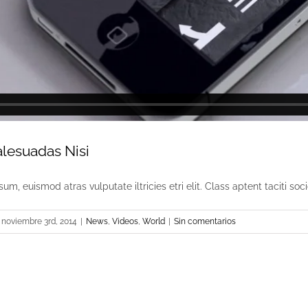
alesuadas Nisi
um, euismod atras vulputate iltricies etri elit. Class aptent taciti socio
noviembre 3rd, 2014
|
News
,
Videos
,
World
|
Sin comentarios