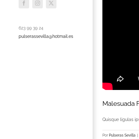
Facebook
Instagram
X
623 99 39 24
pulserassevilla@hotmail.es
Malesuada 
Quisque ligulas ips
Por
Pulseras Sevilla
|